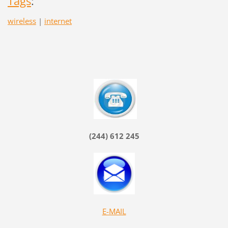
Tags
:
wireless
|
internet
(244) 612 245
E-MAIL