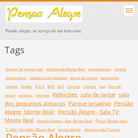
Pensão Alegre, ao serviço do seu bem-estar.
Tags
termas de monte real
História de Monte Real
monumentos
castelo
igrejamatriz
capela s.joão baptista
paços da rainha
pelourinho
Lendas
lendas
B.A.5
BA5
ba5
Termas
investir
spa
livro de
Refeições
sala de jantar
sala
visitas
wireless
internet
dos pequenos almoços
Parque privativo
Pensão
Alegre; Monte Real;
Pensão Alegre - Sala TV;
Monte Real
Pensão Alegre - Bar; Monte Real
Pesca; Monte Real;
S. João; São João; Monte Real
ao seu dispôr
abertura das Termas
Pensão Alegre