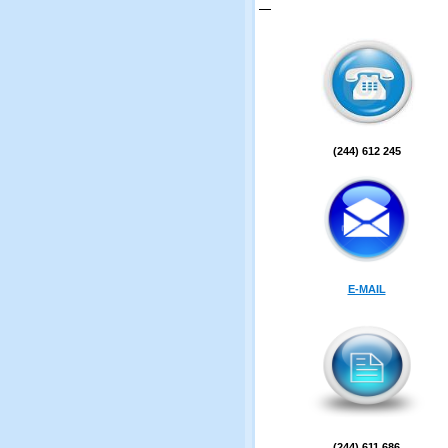
(244) 612 245
E-MAIL
(244) 611 686