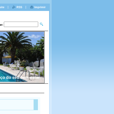
site
RSS
Imprimir
ar:
iço do seu bem-estar.