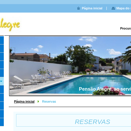
Página inicial
Mapa do 
Procur
Pensão Alegre, ao serv
Página inicial
Reservas
RESERVAS