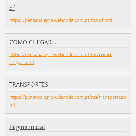
df
https://pensaoalegre.webnode.com.pt/rss/df.xml
COMO CHEGAR...
https://pensaoalegre.webnode.com.pt/rss/como-
chegar-.xml
TRANSPORTES
https://pensaoalegre.webnode.com.pt/rss/transportes.x
ml
Página inicial