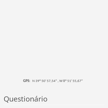
GPS:
N 39º 50' 57,54'' , W 8º 51' 55,67''
Questionário