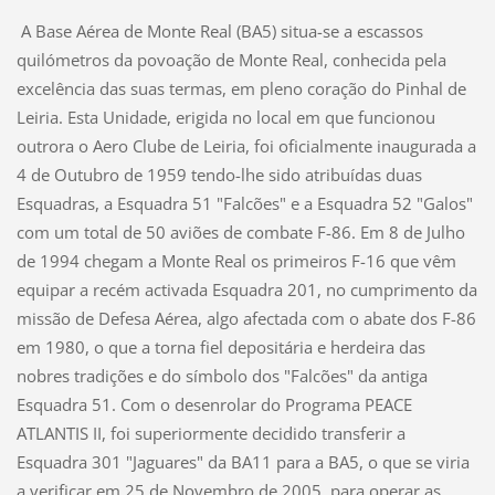
A Base Aérea de Monte Real (BA5) situa-se a escassos
quilómetros da povoação de Monte Real, conhecida pela
excelência das suas termas, em pleno coração do Pinhal de
Leiria. Esta Unidade, erigida no local em que funcionou
outrora o Aero Clube de Leiria, foi oficialmente inaugurada a
4 de Outubro de 1959 tendo-lhe sido atribuídas duas
Esquadras, a Esquadra 51 "Falcões" e a Esquadra 52 "Galos"
com um total de 50 aviões de combate F-86. Em 8 de Julho
de 1994 chegam a Monte Real os primeiros F-16 que vêm
equipar a recém activada Esquadra 201, no cumprimento da
missão de Defesa Aérea, algo afectada com o abate dos F-86
em 1980, o que a torna fiel depositária e herdeira das
nobres tradições e do símbolo dos "Falcões" da antiga
Esquadra 51. Com o desenrolar do Programa PEACE
ATLANTIS II, foi superiormente decidido transferir a
Esquadra 301 "Jaguares" da BA11 para a BA5, o que se viria
a verificar em 25 de Novembro de 2005, para operar as