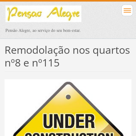
Pensão Alegre, ao serviço do seu bem-estar.
Remodolação nos quartos
nº8 e nº115