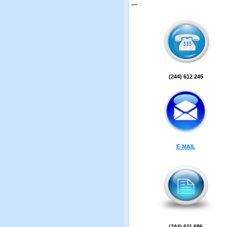
(244) 612 245
E-MAIL
(244) 611 686