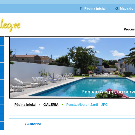
Página inicial
Mapa do 
Procur
Pensão Alegre, ao serv
Página inicial
GALERIA
Pensão Alegre - Jardim.JPG
Anterior