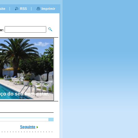
site
RSS
Imprimir
ar:
iço do seu bem-estar.
Seguinte